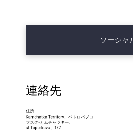
ソーシャ
連絡先
住所:
Kamchatka Territory、ペトロパブロ
フスク-カムチャツキー、
st.Toporkova、1/2