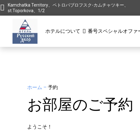
Kamchatka Territory、ペトロパブロフスク-カムチャツキー、
st.Toporkova、1/2
ホテルについて
番号
スペシャルオファ
ホーム
–
予約
お部屋のご予約
ようこそ！